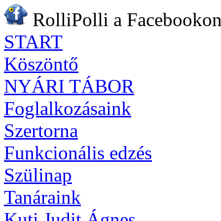
RolliPolli a Facebookon
START
Köszöntő
NYÁRI TÁBOR
Foglalkozásaink
Szertorna
Funkcionális edzés
Szülinap
Tanáraink
Kuti Judit Ágnes