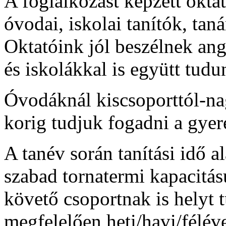
A foglalkozást képzett oktat
óvodai, iskolai tanítók, tan
Oktatóink jól beszélnek an
és iskolákkal is együtt tud
Óvodáknál kiscsoporttól-na
korig tudjuk fogadni a gyer
A tanév során tanítási idő al
szabad tornatermi kapacitá
követő csoportnak is helyt 
megfelelően heti/havi/félév