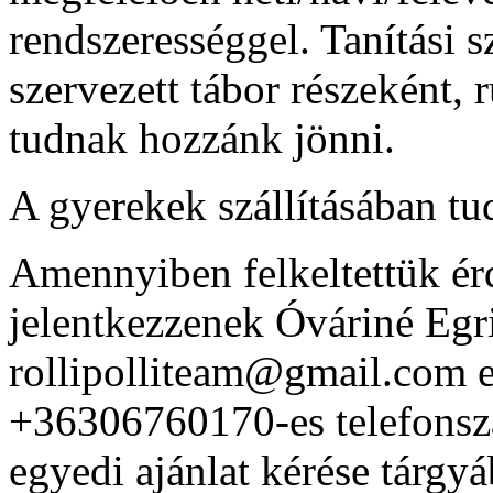
rendszerességgel. Tanítási s
szervezett tábor részeként,
tudnak hozzánk jönni.
A gyerekek szállításában tu
Amennyiben felkeltettük ér
jelentkezzenek Óváriné Egr
rollipolliteam@gmail.com e
+36306760170-es telefonszá
egyedi ajánlat kérése tárgy